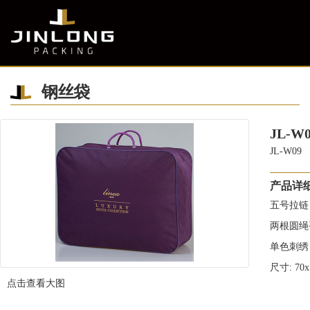
钢丝袋
JL-W
JL-W09
产品详
五号拉链
两根圆绳
单色刺绣
尺寸: 70x
点击查看大图