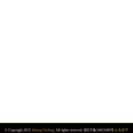
© Copyright 2015
Jinlong Packing
. All rights reserved. 浙ICP备14021689号-1
免责声